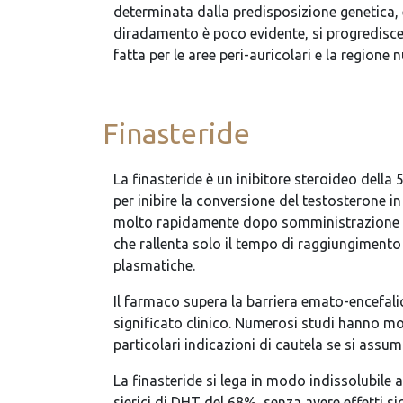
determinata dalla predisposizione genetica, e
diradamento è poco evidente, si progredisce 
fatta per le aree peri-auricolari e la regione n
Finasteride
La finasteride è un inibitore steroideo della
per inibire la conversione del testosterone in 
molto rapidamente dopo somministrazione oral
che rallenta solo il tempo di raggiungimento
plasmatiche.
Il farmaco supera la barriera emato-encefalic
significato clinico. Numerosi studi hanno mos
particolari indicazioni di cautela se si assu
La finasteride si lega in modo indissolubile al
sierici di DHT del 68%, senza avere effetti si