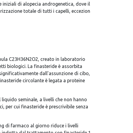
iniziali di alopecia androgenetica, dove il
zazione totale di tutti i capelli, eccezion
formula C23H36N2O2, creato in laboratorio
tti biologici. La finasteride è assorbita
ignificativamente dall'assunzione di cibo,
nasteride circolante è legata a proteine
 liquido seminale, a livelli che non hanno
, per cui finasteride è prescrivibile senza
g di farmaco al giorno riduce i livelli
co indotta dal trattamento con finasteride 1